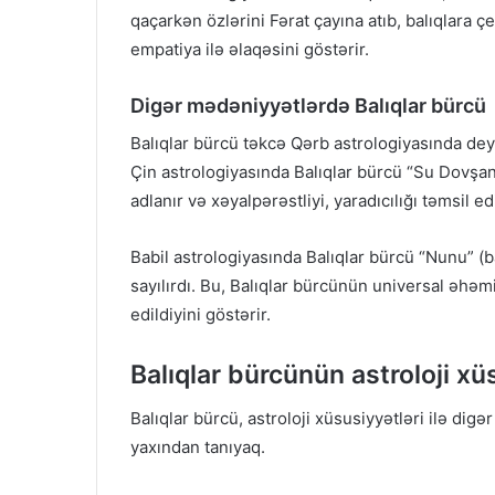
qaçarkən özlərini Fərat çayına atıb, balıqlara ç
empatiya ilə əlaqəsini göstərir.
Digər mədəniyyətlərdə Balıqlar bürcü
Balıqlar bürcü təkcə Qərb astrologiyasında dey
Çin astrologiyasında Balıqlar bürcü “Su Dovşanı”
adlanır və xəyalpərəstliyi, yaradıcılığı təmsil edi
Babil astrologiyasında Balıqlar bürcü “Nunu” (b
sayılırdı. Bu, Balıqlar bürcünün universal əhə
edildiyini göstərir.
Balıqlar bürcünün astroloji xü
Balıqlar bürcü, astroloji xüsusiyyətləri ilə digə
yaxından tanıyaq.