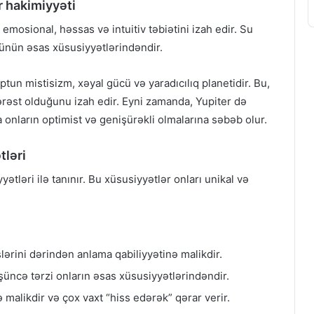
r hakimiyyəti
 emosional, həssas və intuitiv təbiətini izah edir. Su
rcünün əsas xüsusiyyətlərindəndir.
un mistisizm, xəyal gücü və yaradıcılıq planetidir. Bu,
ərəst olduğunu izah edir. Eyni zamanda, Yupiter də
a onların optimist və genişürəkli olmalarına səbəb olur.
tləri
tləri ilə tanınır. Bu xüsusiyyətlər onları unikal və
slərini dərindən anlama qabiliyyətinə malikdir.
şüncə tərzi onların əsas xüsusiyyətlərindəndir.
sə malikdir və çox vaxt “hiss edərək” qərar verir.