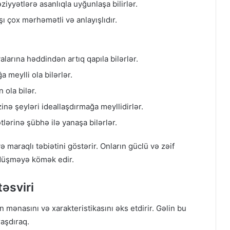
əziyyətlərə asanlıqla uyğunlaşa bilirlər.
şı çox mərhəmətli və anlayışlıdır.
larına həddindən artıq qapıla bilərlər.
 meylli ola bilərlər.
 ola bilər.
inə şeyləri ideallaşdırmağa meyllidirlər.
ətlərinə şübhə ilə yanaşa bilərlər.
maraqlı təbiətini göstərir. Onların güclü və zəif
 düşməyə kömək edir.
əsviri
 mənasını və xarakteristikasını əks etdirir. Gəlin bu
aşdıraq.