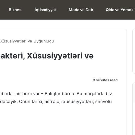
Biznes
İqtisadiyyat
Moda və Dəb
Qida və Yemək
i, Xüsusiyyətləri və Uyğunluğu
rakteri, Xüsusiyyətləri və
8 minutes read
zibədar bir bürc var – Balıqlar bürcü. Bu məqalədə biz
cəyik. Onun tarixi, astroloji xüsusiyyətləri, simvolu