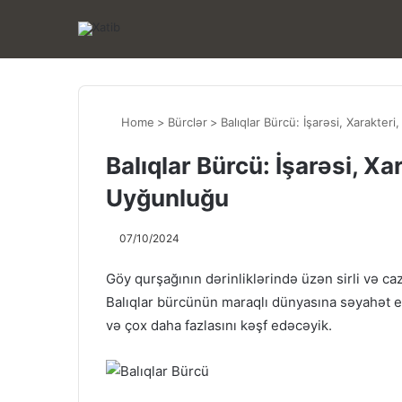
Home
>
Bürclər
>
Balıqlar Bürcü: İşarəsi, Xarakter
Balıqlar Bürcü: İşarəsi, Xa
Uyğunluğu
07/10/2024
Göy qurşağının dərinliklərində üzən sirli və ca
Balıqlar bürcünün maraqlı dünyasına səyahət edə
və çox daha fazlasını kəşf edəcəyik.