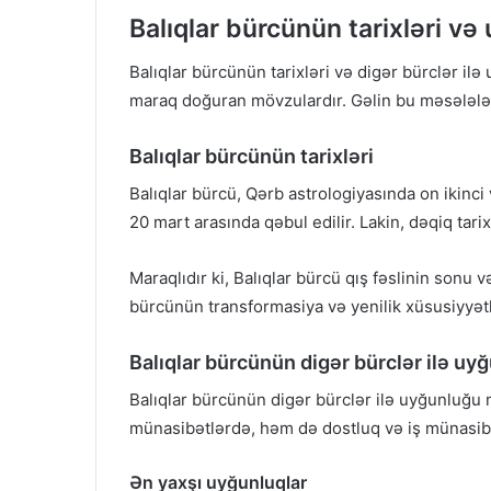
Balıqlar bürcünün tarixləri v
Balıqlar bürcünün tarixləri və digər bürclər il
maraq doğuran mövzulardır. Gəlin bu məsələləri
Balıqlar bürcünün tarixləri
Balıqlar bürcü, Qərb astrologiyasında on ikinci 
20 mart arasında qəbul edilir. Lakin, dəqiq tarix
Maraqlıdır ki, Balıqlar bürcü qış fəslinin sonu v
bürcünün transformasiya və yenilik xüsusiyyətlə
Balıqlar bürcünün digər bürclər ilə uy
Balıqlar bürcünün digər bürclər ilə uyğunluğu
münasibətlərdə, həm də dostluq və iş münasibə
Ən yaxşı uyğunluqlar