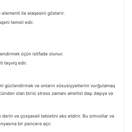
 elementi ilə əlaqəsini göstərir.
qəni təmsil edir.
cləndirmək üçün istifadə olunur.
i təşviq edir.
ini gücləndirmək və onların xüsusiyyətlərini vurğulamaq
rcündən olan birisi stress zamanı ametist daşı daşıya və
dərin və çoxşaxəli təbiətini əks etdirir. Bu simvollar və
ünyasına bir pəncərə açır.