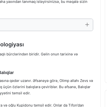
aha yaxından tanımaq istəyirsinizsə, bu məqalə sizin
fologiyası
qlı bürclərindən biridir. Gəlin onun tarixinə və
alıqlar
asına qədər uzanır. Əfsanəyə görə, Olimp allahı Zevs və
 üçün özlərini balıqlara çeviriblər. Bu əfsanə, Balıqlar
ətini təmsil edir.
a və oğlu Kupidonu təmsil edir. Onlar da Tifon’dan