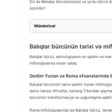
Siz də Balıqlar bürcüsünüzsə və ya bu bürcü d
üçündür!
Mündəricat
Balıqlar bürcünün tarixi və mi
Balıqlar bürcü, astrologiyanın ən qədim və mara
mifologiyasına nəzər salaq.
Qədim Yunan və Roma əfsanələrində B
Balıqlar bürcünün tarixi qədim Yunan mifologiy
dəniz ilahəsi Afrodita, nəhəng Tifon’dan qaçmaq
bürcünün transformasiya və uyğunlaşma qabiliyy
Roma mifologiyasında isə Balıqlar bürcü, Vener