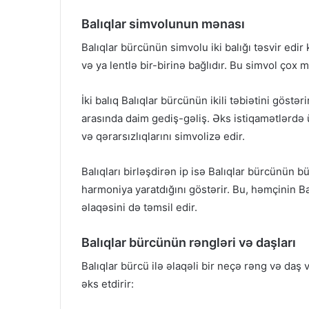
Balıqlar simvolunun mənası
Balıqlar bürcünün simvolu iki balığı təsvir edir 
və ya lentlə bir-birinə bağlıdır. Bu simvol çox m
İki balıq Balıqlar bürcünün ikili təbiətini göstər
arasında daim gediş-gəliş. Əks istiqamətlərdə ü
və qərarsızlıqlarını simvolizə edir.
Balıqları birləşdirən ip isə Balıqlar bürcünün b
harmoniya yaratdığını göstərir. Bu, həmçinin Bal
əlaqəsini də təmsil edir.
Balıqlar bürcünün rəngləri və daşları
Balıqlar bürcü ilə əlaqəli bir neçə rəng və daş 
əks etdirir: