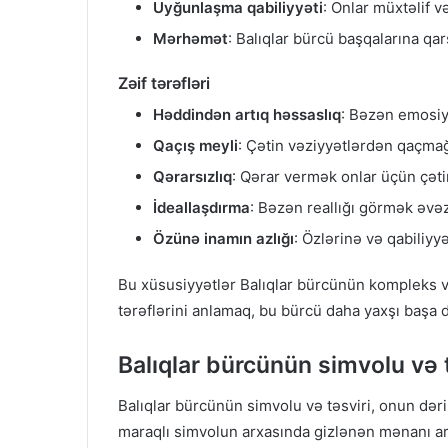
Uyğunlaşma qabiliyyəti
: Onlar müxtəlif v
Mərhəmət
: Balıqlar bürcü başqalarına qar
Zəif tərəfləri
Həddindən artıq həssaslıq
: Bəzən emosiya
Qaçış meyli
: Çətin vəziyyətlərdən qaçmağa
Qərarsızlıq
: Qərar vermək onlar üçün çətin
İdeallaşdırma
: Bəzən reallığı görmək əvəz
Özünə inamın azlığı
: Özlərinə və qabiliyy
Bu xüsusiyyətlər Balıqlar bürcünün kompleks və 
tərəflərini anlamaq, bu bürcü daha yaxşı başa
Balıqlar bürcünün simvolu və t
Balıqlar bürcünün simvolu və təsviri, onun dərin
maraqlı simvolun arxasında gizlənən mənanı ar