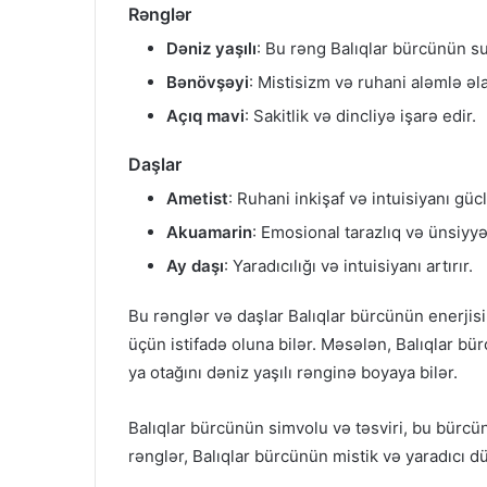
Rənglər
Dəniz yaşılı
: Bu rəng Balıqlar bürcünün su
Bənövşəyi
: Mistisizm və ruhani aləmlə əla
Açıq mavi
: Sakitlik və dincliyə işarə edir.
Daşlar
Ametist
: Ruhani inkişaf və intuisiyanı gü
Akuamarin
: Emosional tarazlıq və ünsiyyət
Ay daşı
: Yaradıcılığı və intuisiyanı artırır.
Bu rənglər və daşlar Balıqlar bürcünün enerjis
üçün istifadə oluna bilər. Məsələn, Balıqlar bü
ya otağını dəniz yaşılı rənginə boyaya bilər.
Balıqlar bürcünün simvolu və təsviri, bu bürcün 
rənglər, Balıqlar bürcünün mistik və yaradıcı d