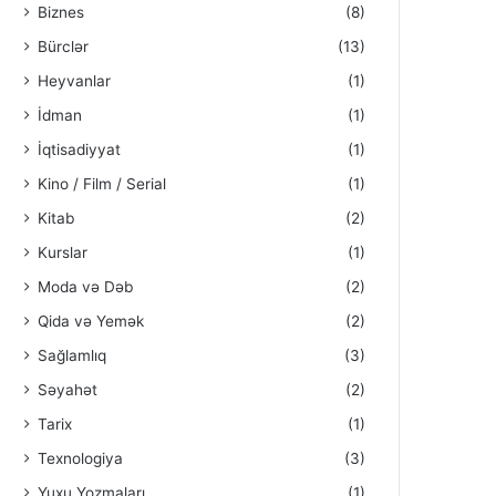
Biznes
(8)
Bürclər
(13)
Heyvanlar
(1)
İdman
(1)
İqtisadiyyat
(1)
Kino / Film / Serial
(1)
Kitab
(2)
Kurslar
(1)
Moda və Dəb
(2)
Qida və Yemək
(2)
Sağlamlıq
(3)
Səyahət
(2)
Tarix
(1)
Texnologiya
(3)
Yuxu Yozmaları
(1)