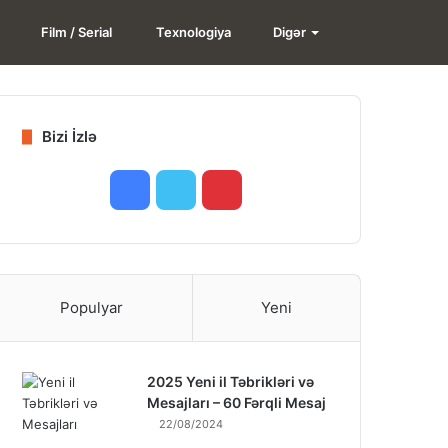
Search
Film / Serial
Texnologiya
Digər
for
Bizi İzlə
Facebook
Twitter
Pinterest
Populyar
Yeni
2025 Yeni il Təbrikləri və
Mesajları – 60 Fərqli Mesaj
22/08/2024