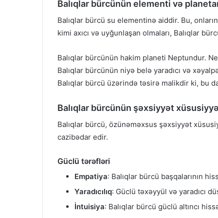
Balıqlar bürcünün elementi və planeta
Balıqlar bürcü su elementinə aiddir. Bu, onların
kimi axıcı və uyğunlaşan olmaları, Balıqlar bü
Balıqlar bürcünün hakim planeti Neptundur. Nept
Balıqlar bürcünün niyə belə yaradıcı və xəyalp
Balıqlar bürcü üzərində təsirə malikdir ki, bu d
Balıqlar bürcünün şəxsiyyət xüsusiyyə
Balıqlar bürcü, özünəməxsus şəxsiyyət xüsusiyyə
cazibədar edir.
Güclü tərəfləri
Empatiya
: Balıqlar bürcü başqalarının his
Yaradıcılıq
: Güclü təxəyyül və yaradıcı dü
İntuisiya
: Balıqlar bürcü güclü altıncı his