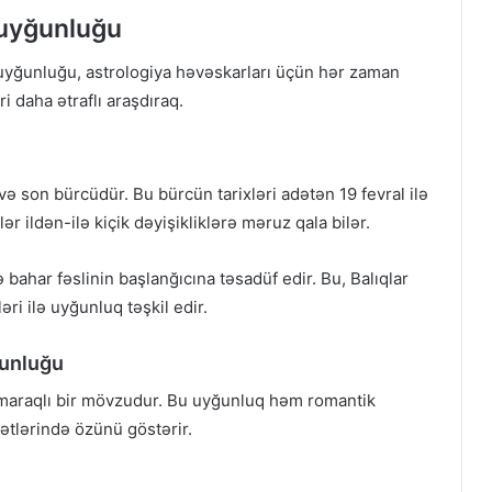
ə uyğunluğu
ə uyğunluğu, astrologiya həvəskarları üçün hər zaman
 daha ətraflı araşdıraq.
və son bürcüdür. Bu bürcün tarixləri adətən 19 fevral ilə
lər ildən-ilə kiçik dəyişikliklərə məruz qala bilər.
ə bahar fəslinin başlanğıcına təsadüf edir. Bu, Balıqlar
ri ilə uyğunluq təşkil edir.
ğunluğu
 maraqlı bir mövzudur. Bu uyğunluq həm romantik
tlərində özünü göstərir.