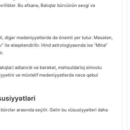
evriliblər. Bu əfsanə, Balıqlar bürcünün sevgi və
il, digər mədəniyyətlərdə də önəmli yer tutur. Məsələn,
 ilə əlaqələndirilir. Hind astrologiyasında isə “Mina”
r.
alıqlar) adlanırdı və bərəkət, məhsuldarlıq simvolu
miyyətini və müxtəlif mədəniyyətlərdə necə qəbul
susiyyətləri
r bürclər arasında seçilir. Gəlin bu xüsusiyyətləri daha