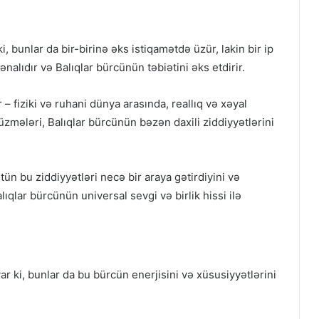
ki, bunlar da bir-birinə əks istiqamətdə üzür, lakin bir ip
ənalıdır və Balıqlar bürcünün təbiətini əks etdirir.
ir – fiziki və ruhani dünya arasında, reallıq və xəyal
zmələri, Balıqlar bürcünün bəzən daxili ziddiyyətlərini
ütün bu ziddiyyətləri necə bir araya gətirdiyini və
ıqlar bürcünün universal sevgi və birlik hissi ilə
var ki, bunlar da bu bürcün enerjisini və xüsusiyyətlərini