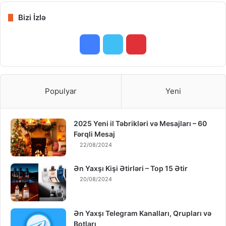
Bizi İzlə
F
T
P
a
w
i
c
i
n
Populyar
Yeni
e
t
t
2025 Yeni il Təbrikləri və Mesajları – 60
b
t
e
Fərqli Mesaj
o
e
r
22/08/2024
o
r
e
Ən Yaxşı Kişi Ətirləri – Top 15 Ətir
20/08/2024
k
s
t
Ən Yaxşı Telegram Kanalları, Qrupları və
Botları