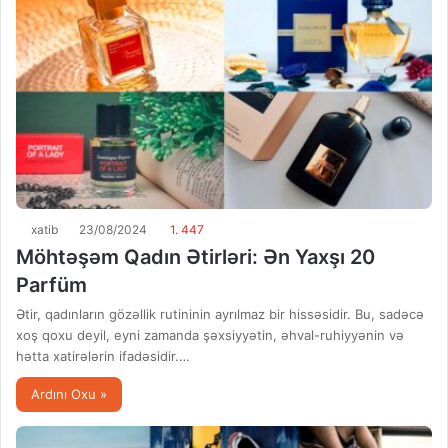
xatib
23/08/2024
1. 447
Möhtəşəm Qadın Ətirləri: Ən Yaxşı 20
Parfüm
Ətir, qadınların gözəllik rutininin ayrılmaz bir hissəsidir. Bu, sadəcə
xoş qoxu deyil, eyni zamanda şəxsiyyətin, əhval-ruhiyyənin və
hətta xatirələrin ifadəsidir.…
Ardını Oxu »