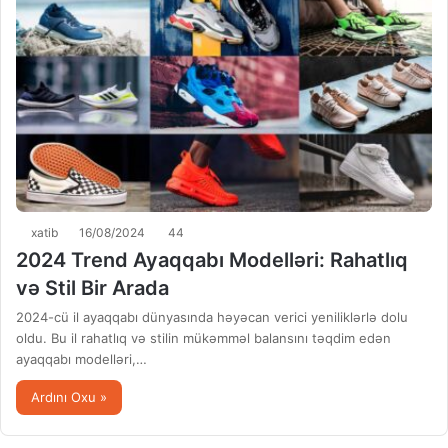
xatib
16/08/2024
44
2024 Trend Ayaqqabı Modelləri: Rahatlıq
və Stil Bir Arada
2024-cü il ayaqqabı dünyasında həyəcan verici yeniliklərlə dolu
oldu. Bu il rahatlıq və stilin mükəmməl balansını təqdim edən
ayaqqabı modelləri,…
Ardını Oxu »