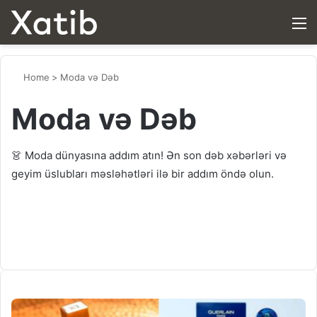
M
Home
>
Moda və Dəb
Moda və Dəb
👗 Moda dünyasına addım atın! Ən son dəb xəbərləri və
geyim üslubları məsləhətləri ilə bir addım öndə olun.