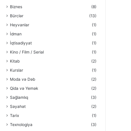
Biznes
(8)
Bürclər
(13)
Heyvanlar
(1)
İdman
(1)
İqtisadiyyat
(1)
Kino / Film / Serial
(1)
Kitab
(2)
Kurslar
(1)
Moda və Dəb
(2)
Qida və Yemək
(2)
Sağlamlıq
(3)
Səyahət
(2)
Tarix
(1)
Texnologiya
(3)