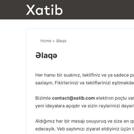
Home
>
Əlaqə
Əlaqə
Hər hansı bir sualınız, təklifiniz və ya sadəcə p
saxlayın. Fikirlərinizi və təkliflərinizi eşitmə
Bizimlə
contact@xatib.com
elektron poçtu vas
yeni ideyalara açıqdır və sizin rəylərinizi dəyərl
Aldığımız hər bir mesajı oxuyuruq və sizə ən
edəcəyik. Veb saytımızı ziyarət etdiyiniz üçün 