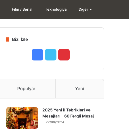
Search
Film / Serial
Texnologiya
Digər
for
Bizi İzlə
Facebook
Twitter
Pinterest
Populyar
Yeni
2025 Yeni il Təbrikləri və
Mesajları – 60 Fərqli Mesaj
22/08/2024