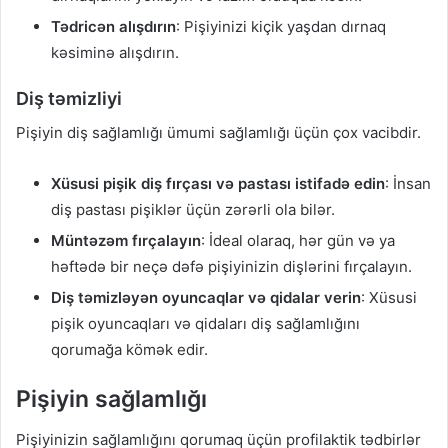
Tədricən alışdırın
: Pişiyinizi kiçik yaşdan dırnaq
kəsiminə alışdırın.
Diş təmizliyi
Pişiyin diş sağlamlığı ümumi sağlamlığı üçün çox vacibdir.
Xüsusi pişik diş fırçası və pastası istifadə edin
: İnsan
diş pastası pişiklər üçün zərərli ola bilər.
Müntəzəm fırçalayın
: İdeal olaraq, hər gün və ya
həftədə bir neçə dəfə pişiyinizin dişlərini fırçalayın.
Diş təmizləyən oyuncaqlar və qidalar verin
: Xüsusi
pişik oyuncaqları və qidaları diş sağlamlığını
qorumağa kömək edir.
Pişiyin sağlamlığı
Pişiyinizin sağlamlığını qorumaq üçün profilaktik tədbirlər