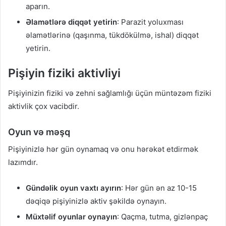
aparın.
Əlamətlərə diqqət yetirin
: Parazit yoluxması
əlamətlərinə (qaşınma, tükdökülmə, ishal) diqqət
yetirin.
Pişiyin fiziki aktivliyi
Pişiyinizin fiziki və zehni sağlamlığı üçün müntəzəm fiziki
aktivlik çox vacibdir.
Oyun və məşq
Pişiyinizlə hər gün oynamaq və onu hərəkət etdirmək
lazımdır.
Gündəlik oyun vaxtı ayırın
: Hər gün ən az 10-15
dəqiqə pişiyinizlə aktiv şəkildə oynayın.
Müxtəlif oyunlar oynayın
: Qaçma, tutma, gizlənpaç