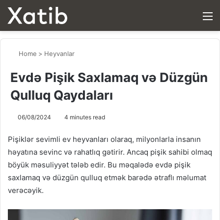
M
Home
>
Heyvanlar
Evdə Pişik Saxlamaq və Düzgün
Qulluq Qaydaları
06/08/2024
4 minutes read
Pişiklər sevimli ev heyvanları olaraq, milyonlarla insanın
həyatına sevinc və rahatlıq gətirir. Ancaq pişik sahibi olmaq
böyük məsuliyyət tələb edir. Bu məqalədə evdə pişik
saxlamaq və düzgün qulluq etmək barədə ətraflı məlumat
verəcəyik.