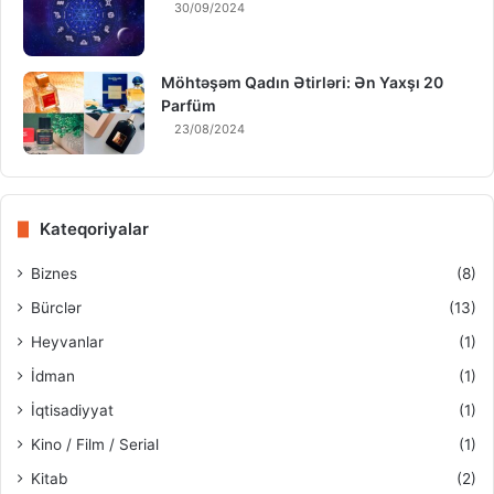
30/09/2024
Möhtəşəm Qadın Ətirləri: Ən Yaxşı 20
Parfüm
23/08/2024
Kateqoriyalar
Biznes
(8)
Bürclər
(13)
Heyvanlar
(1)
İdman
(1)
İqtisadiyyat
(1)
Kino / Film / Serial
(1)
Kitab
(2)