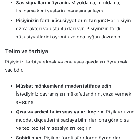
Səs siqnallarını öyrənin
: Miyoldama, mırıldama,
fısıldama kimi səslərin mənasını anlayın.
Pişiyinizin fərdi xüsusiyyətlərini tanıyın
: Hər pişiyin
öz xarakteri və üstünlükləri var. Pişiyinizin fərdi
xüsusiyyətlərini öyrənin və ona uyğun davranın.
Təlim və tərbiyə
Pişiyinizi tərbiyə etmək və ona əsas qaydaları öyrətmək
vacibdir.
Müsbət möhkəmləndirmədən istifadə edin
:
İstədiyiniz davranışları mükafatlandırın, cəza vermək
əvəzinə.
Qısa və ardıcıl təlim sessiyaları keçirin
: Pişiklər uzun
müddət diqqətlərini saxlaya bilmirlər, ona görə qısa
və tez-tez təlim sessiyaları keçirin.
Səbirli olun
: Pişiklər fərqli sürətlərdə öyrənirlər.