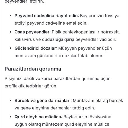
peyvəndləri etdirin.
Peyvənd cədvəlinə riayət edin
: Baytarınızın tövsiyə
etdiyi peyvənd cədvəlinə əməl edin.
Əsas peyvəndlər:
Pişik panleykopeniası, rinotraxeit,
kalisivirus və quduzluğa qarşı peyvəndlər vacibdir.
Gücləndirici dozalar
: Müəyyən peyvəndlər üçün
müntəzəm gücləndirici dozalar tələb olunur.
Parazitlərdən qorunma
Pişiyinizi daxili və xarici parazitlərdən qorumaq üçün
profilaktik tədbirlər görün.
Bürcək və gənə dərmanları
: Müntəzəm olaraq bürcək
və gənə əleyhinə dərmanlar tətbiq edin.
Qurd əleyhinə müalicə
: Baytarınızın tövsiyəsinə
uyğun olaraq müntəzəm qurd əleyhinə müalicə