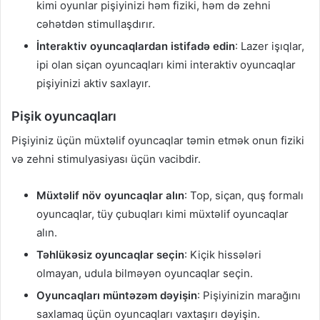
kimi oyunlar pişiyinizi həm fiziki, həm də zehni
cəhətdən stimullaşdırır.
İnteraktiv oyuncaqlardan istifadə edin
: Lazer işıqlar,
ipi olan siçan oyuncaqları kimi interaktiv oyuncaqlar
pişiyinizi aktiv saxlayır.
Pişik oyuncaqları
Pişiyiniz üçün müxtəlif oyuncaqlar təmin etmək onun fiziki
və zehni stimulyasiyası üçün vacibdir.
Müxtəlif növ oyuncaqlar alın
: Top, siçan, quş formalı
oyuncaqlar, tüy çubuqları kimi müxtəlif oyuncaqlar
alın.
Təhlükəsiz oyuncaqlar seçin
: Kiçik hissələri
olmayan, udula bilməyən oyuncaqlar seçin.
Oyuncaqları müntəzəm dəyişin
: Pişiyinizin marağını
saxlamaq üçün oyuncaqları vaxtaşırı dəyişin.