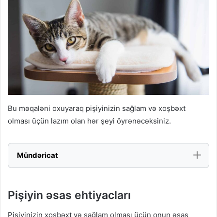
Bu məqaləni oxuyaraq pişiyinizin sağlam və xoşbəxt
olması üçün lazım olan hər şeyi öyrənəcəksiniz.
Mündəricat
Pişiyin əsas ehtiyacları
Pişiyinizin xoşbəxt və sağlam olması üçün onun əsas