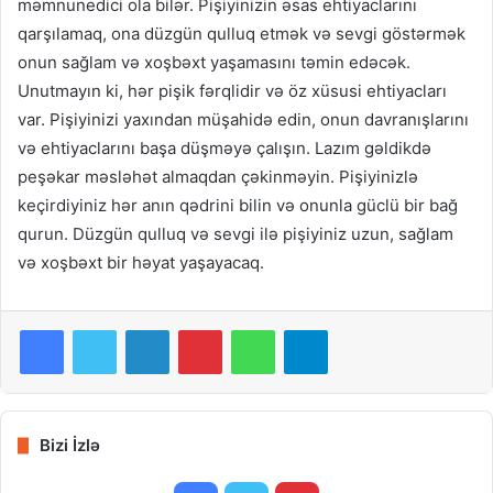
məmnunedici ola bilər. Pişiyinizin əsas ehtiyaclarını
qarşılamaq, ona düzgün qulluq etmək və sevgi göstərmək
onun sağlam və xoşbəxt yaşamasını təmin edəcək.
Unutmayın ki, hər pişik fərqlidir və öz xüsusi ehtiyacları
var. Pişiyinizi yaxından müşahidə edin, onun davranışlarını
və ehtiyaclarını başa düşməyə çalışın. Lazım gəldikdə
peşəkar məsləhət almaqdan çəkinməyin. Pişiyinizlə
keçirdiyiniz hər anın qədrini bilin və onunla güclü bir bağ
qurun. Düzgün qulluq və sevgi ilə pişiyiniz uzun, sağlam
və xoşbəxt bir həyat yaşayacaq.
Facebook
Twitter
LinkedIn
Pinterest
WhatsApp
Telegram
Bizi İzlə