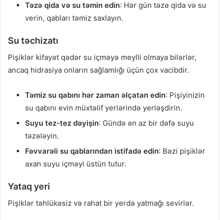
Təzə qida və su təmin edin
: Hər gün təzə qida və su
verin, qabları təmiz saxlayın.
Su təchizatı
Pişiklər kifayət qədər su içməyə meylli olmaya bilərlər,
ancaq hidrasiya onların sağlamlığı üçün çox vacibdir.
Təmiz su qabını hər zaman əlçatan edin
: Pişiyinizin
su qabını evin müxtəlif yerlərində yerləşdirin.
Suyu tez-tez dəyişin
: Gündə ən az bir dəfə suyu
təzələyin.
Fəvvarəli su qablarından istifadə edin
: Bəzi pişiklər
axan suyu içməyi üstün tutur.
Yataq yeri
Pişiklər təhlükəsiz və rahat bir yerdə yatmağı sevirlər.