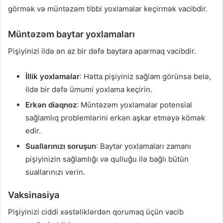
görmək və müntəzəm tibbi yoxlamalar keçirmək vacibdir.
Müntəzəm baytar yoxlamaları
Pişiyinizi ildə ən az bir dəfə baytara aparmaq vacibdir.
İllik yoxlamalar
: Hətta pişiyiniz sağlam görünsə belə,
ildə bir dəfə ümumi yoxlama keçirin.
Erkən diaqnoz
: Müntəzəm yoxlamalar potensial
sağlamlıq problemlərini erkən aşkar etməyə kömək
edir.
Suallarınızı soruşun
: Baytar yoxlamaları zamanı
pişiyinizin sağlamlığı və qulluğu ilə bağlı bütün
suallarınızı verin.
Vaksinasiya
Pişiyinizi ciddi xəstəliklərdən qorumaq üçün vacib