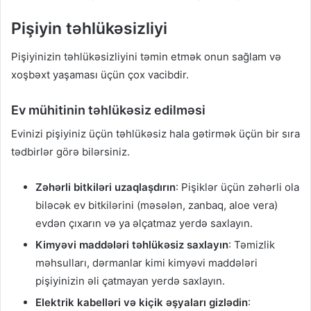
Pişiyin təhlükəsizliyi
Pişiyinizin təhlükəsizliyini təmin etmək onun sağlam və
xoşbəxt yaşaması üçün çox vacibdir.
Ev mühitinin təhlükəsiz edilməsi
Evinizi pişiyiniz üçün təhlükəsiz hala gətirmək üçün bir sıra
tədbirlər görə bilərsiniz.
Zəhərli bitkiləri uzaqlaşdırın
: Pişiklər üçün zəhərli ola
biləcək ev bitkilərini (məsələn, zanbaq, aloe vera)
evdən çıxarın və ya əlçatmaz yerdə saxlayın.
Kimyəvi maddələri təhlükəsiz saxlayın
: Təmizlik
məhsulları, dərmanlar kimi kimyəvi maddələri
pişiyinizin əli çatmayan yerdə saxlayın.
Elektrik kabelləri və kiçik əşyaları gizlədin
: