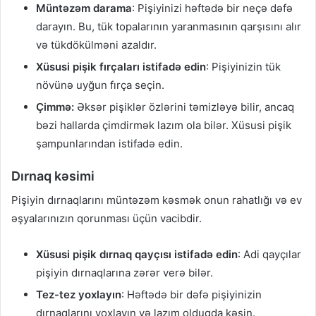
Müntəzəm darama
: Pişiyinizi həftədə bir neçə dəfə
darayın. Bu, tük topalarının yaranmasının qarşısını alır
və tükdökülməni azaldır.
Xüsusi pişik fırçaları istifadə edin
: Pişiyinizin tük
növünə uyğun fırça seçin.
Çimmə:
Əksər pişiklər özlərini təmizləyə bilir, ancaq
bəzi hallarda çimdirmək lazım ola bilər. Xüsusi pişik
şampunlarından istifadə edin.
Dırnaq kəsimi
Pişiyin dırnaqlarını müntəzəm kəsmək onun rahatlığı və ev
əşyalarınızın qorunması üçün vacibdir.
Xüsusi pişik dırnaq qayçısı istifadə edin
: Adi qayçılar
pişiyin dırnaqlarına zərər verə bilər.
Tez-tez yoxlayın
: Həftədə bir dəfə pişiyinizin
dırnaqlarını yoxlayın və lazım olduqda kəsin.