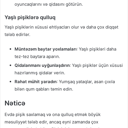
oyuncaqlarını və qidasını götürün.
Yaşlı pişiklərə qulluq
Yaşlı pişiklərin xüsusi ehtiyacları olur və daha çox diqqət
tələb edirlər.
Müntəzəm baytar yoxlamaları
: Yaşlı pişikləri daha
tez-tez baytara aparın.
Qidalanmanı uyğunlaşdırın
: Yaşlı pişiklər üçün xüsusi
hazırlanmış qidalar verin.
Rahat mühit yaradın
: Yumşaq yataqlar, asan çıxıla
bilən qum qabları təmin edin.
Nəticə
Evdə pişik saxlamaq və ona qulluq etmək böyük
məsuliyyət tələb edir, ancaq eyni zamanda çox