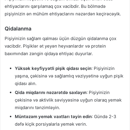
ehtiyaclarını qarşılamaq çox vacibdir. Bu bölmədə
pişiyinizin ən mühüm ehtiyaclarını nəzərdən keçirəcəyik.
Qidalanma
Pişiyinizin sağlam qalması üçün düzgün qidalanma çox
vacibdir. Pişiklər ət yeyən heyvanlardır və protein
baxımından zəngin qidaya ehtiyac duyurlar.
Yüksək keyfiyyətli pişik qidası seçin
: Pişiyinizin
yaşına, çəkisinə və sağlamlıq vəziyyətinə uyğun pişik
qidası alın.
Qida miqdarını nəzarətdə saxlayın
: Pişiyinizin
çəkisinə və aktivlik səviyyəsinə uyğun olaraq yemək
miqdarını tənzimləyin.
Müntəzəm yemək vaxtları təyin edin
: Gündə 2-3
dəfə kiçik porsiyalarla yemək verin.