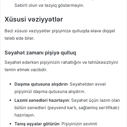
Səbirli olun və təzyiq göstərməyin.
Xüsusi vəziyyətlər
Bəzi xüsusi vəziyyətlər pişiyinizə qulluqda əlavə diqqət
tələb edə bilər.
Səyahət zamanı pişiyə qulluq
Səyahət edərkən pişiyinizin rahatlığını və təhlükəsizliyini
təmin etmək vacibdir.
Daşıma qutusuna alışdırın
: Səyahətdən əvvəl
pişiyinizi daşıma qutusuna alışdırın.
Lazımi sənədləri hazırlayın
: Səyahət üçün lazım olan
bütün sənədləri (peyvənd kartı, sağlamlıq sertifikatı)
hazırlayın.
Tanış əşyalar götürün
: Pişiyinizin sevimli