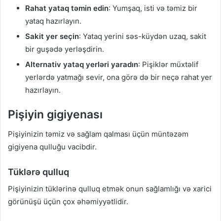
Rahat yataq təmin edin
: Yumşaq, isti və təmiz bir
yataq hazırlayın.
Sakit yer seçin
: Yataq yerini səs-küydən uzaq, sakit
bir guşədə yerləşdirin.
Alternativ yataq yerləri yaradın
: Pişiklər müxtəlif
yerlərdə yatmağı sevir, ona görə də bir neçə rahat yer
hazırlayın.
Pişiyin gigiyenası
Pişiyinizin təmiz və sağlam qalması üçün müntəzəm
gigiyena qulluğu vacibdir.
Tüklərə qulluq
Pişiyinizin tüklərinə qulluq etmək onun sağlamlığı və xarici
görünüşü üçün çox əhəmiyyətlidir.