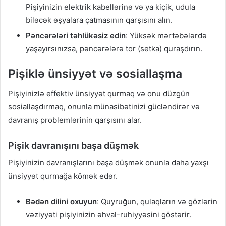
Pişiyinizin elektrik kabellərinə və ya kiçik, udula
biləcək əşyalara çatmasının qarşısını alın.
Pəncərələri təhlükəsiz edin
: Yüksək mərtəbələrdə
yaşayırsınızsa, pəncərələrə tor (setka) quraşdırın.
Pişiklə ünsiyyət və sosiallaşma
Pişiyinizlə effektiv ünsiyyət qurmaq və onu düzgün
sosiallaşdırmaq, onunla münasibətinizi gücləndirər və
davranış problemlərinin qarşısını alar.
Pişik davranışını başa düşmək
Pişiyinizin davranışlarını başa düşmək onunla daha yaxşı
ünsiyyət qurmağa kömək edər.
Bədən dilini oxuyun
: Quyruğun, qulaqların və gözlərin
vəziyyəti pişiyinizin əhval-ruhiyyəsini göstərir.